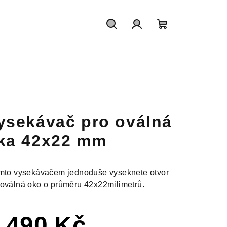
Hledat
Přihlášení
Nákupní
košík
ysekávač pro oválná
ka 42x22 mm
ímto vysekávačem jednoduše vyseknete otvor
 oválná oko o průměru 42x22milimetrů.
 490 Kč