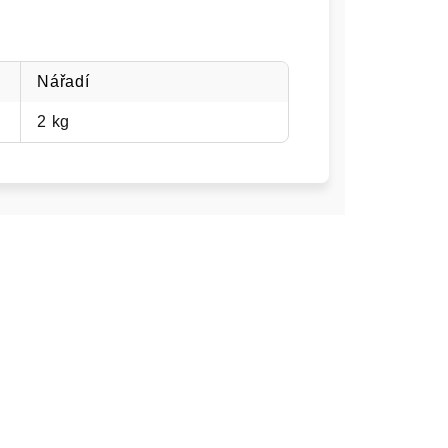
Nářadí
2 kg