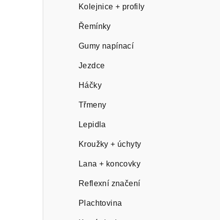
n
Kolejnice + profily
n
Řemínky
í
Gumy napínací
p
Jezdce
a
Háčky
n
Třmeny
e
Lepidla
l
Kroužky + úchyty
Lana + koncovky
Reflexní značení
Plachtovina