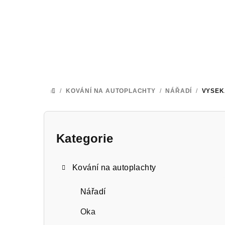
Přejít
na
obsah
/
KOVÁNÍ NA AUTOPLACHTY
/
NÁŘADÍ
/
VYSEK
DOMŮ
P
o
Kategorie
Přeskočit
kategorie
s
Kování na autoplachty
t
r
Nářadí
a
Oka