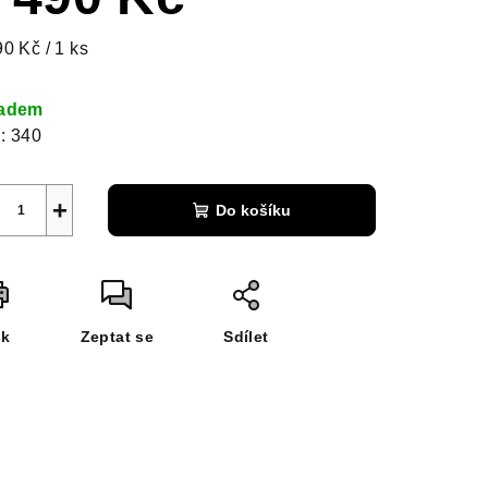
ná
90 Kč / 1 ks
a:
ladem
:
340
+
Do košíku
sk
Zeptat se
Sdílet