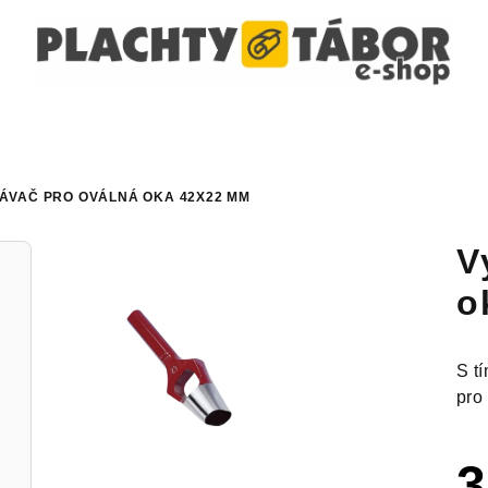
ÁVAČ PRO OVÁLNÁ OKA 42X22 MM
V
o
S t
pro
3