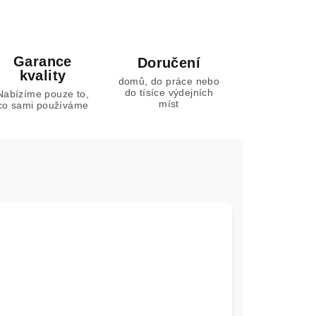
Garance
Doručení
kvality
domů, do práce nebo
do tísíce výdejních
Nabízíme pouze to,
míst
co sami používáme