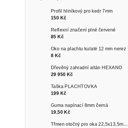
Profil hliníkový pro kedr 7mm
150 Kč
Reflexní značení plné červené
85 Kč
Oko na plachtu kulaté 12 mm nerez
8 Kč
Dřevěný zahradní altán HEXANO
29 950 Kč
Taška PLACHTOVKA
199 Kč
Guma napínací 8mm černá
19,50 Kč
Třmen otočný pro oka 22,5x13,5mm nikl