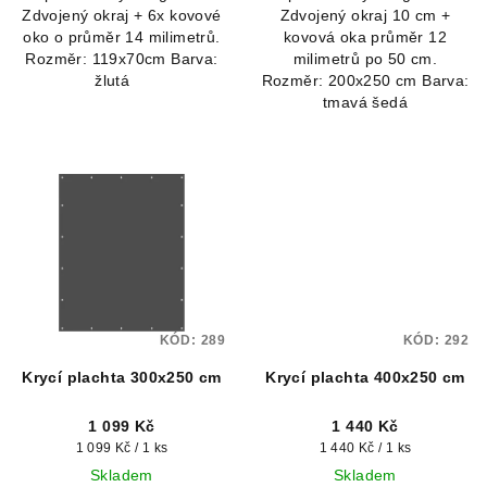
Zdvojený okraj + 6x kovové
Zdvojený okraj 10 cm +
oko o průměr 14 milimetrů.
kovová oka průměr 12
Rozměr: 119x70cm Barva:
milimetrů po 50 cm.
žlutá
Rozměr: 200x250 cm Barva:
tmavá šedá
KÓD:
289
KÓD:
292
Krycí plachta 300x250 cm
Krycí plachta 400x250 cm
1 099 Kč
1 440 Kč
Měrná
Měrná
1 099 Kč / 1 ks
1 440 Kč / 1 ks
cena:
cena:
Skladem
Skladem