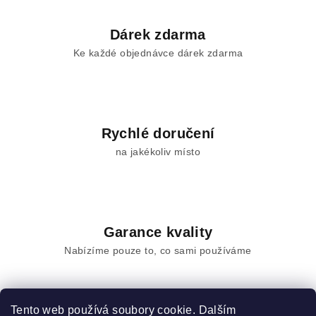
c
í
Dárek zdarma
p
Ke každé objednávce dárek zdarma
r
v
k
y
v
Rychlé doručení
ý
na jakékoliv místo
p
i
s
u
Garance kvality
Nabízíme pouze to, co sami používáme
Tento web používá soubory cookie. Dalším