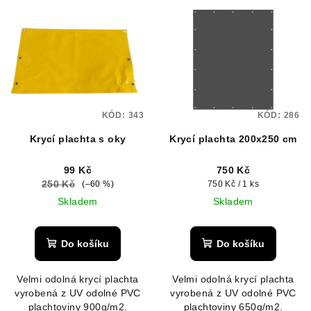
V
o
ý
d
p
u
i
k
s
t
p
ů
KÓD:
343
KÓD:
286
r
Krycí plachta s oky
Krycí plachta 200x250 cm
o
d
99 Kč
750 Kč
u
250 Kč
Měrná
(–60 %)
750 Kč / 1 ks
k
cena:
Skladem
Skladem
t
ů
Do košíku
Do košíku
Velmi odolná krycí plachta
Velmi odolná krycí plachta
vyrobená z UV odolné PVC
vyrobená z UV odolné PVC
plachtoviny 900g/m2.
plachtoviny 650g/m2.