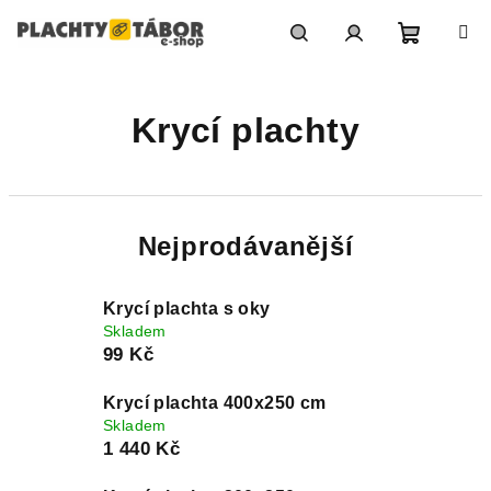
Přejít
na
obsah
Nákupn
Hledat
Přihlášení
Krycí plachty
košík
Nejprodávanější
Krycí plachta s oky
Skladem
99 Kč
Krycí plachta 400x250 cm
Skladem
1 440 Kč