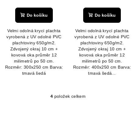
Do košíku
Do košíku
Velmi odolná krycí plachta
Velmi odolná krycí plachta
vyrobená z UV odolné PVC
vyrobená z UV odolné PVC
plachtoviny 650g/m2.
plachtoviny 650g/m2.
Zdvojený okraj 10 cm +
Zdvojený okraj 10 cm +
kovová oka průměr 12
kovová oka průměr 12
milimetrů po 50 cm.
milimetrů po 50 cm.
Rozměr: 300x250 cm Barva:
Rozměr: 400x250 cm Barva:
tmavá šedá
tmavá šedá...
4
položek celkem
O
v
l
á
d
a