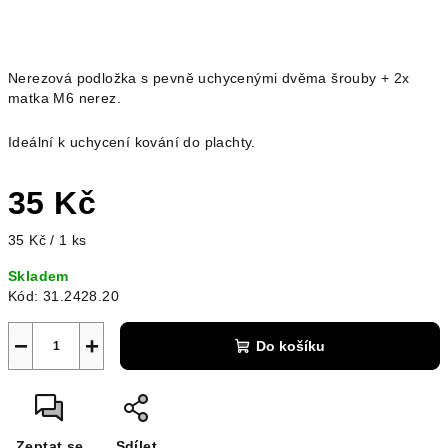
Nerezová podložka s pevně uchycenými dvěma šrouby + 2x
matka M6 nerez.
Ideální k uchycení kování do plachty.
35 Kč
Měrná
35 Kč / 1 ks
cena:
Skladem
Kód:
31.2428.20
−
+
Do košíku
Zeptat se
Sdílet