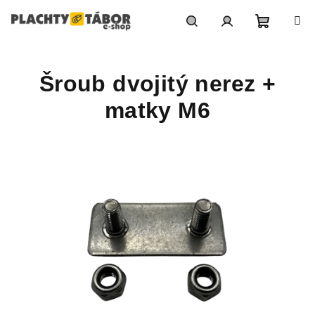
Přejít
na
obsah
Nákupn
Hledat
Přihlášení
Šroub dvojitý nerez +
košík
matky M6