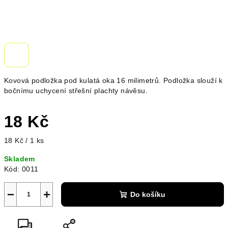
Kovová podložka pod kulatá oka 16 milimetrů. Podložka slouží k
bočnímu uchycení střešní plachty návěsu.
18 Kč
Měrná
18 Kč / 1 ks
cena:
Skladem
Kód:
0011
−
+
Do košíku