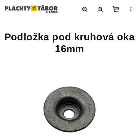
Přejít
na
obsah
Nákupn
Hledat
Přihlášení
Podložka pod kruhová oka
košík
16mm