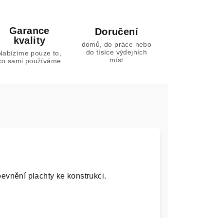
Garance
Doručení
kvality
domů, do práce nebo
do tísíce výdejních
Nabízíme pouze to,
míst
co sami používáme
pevnění plachty ke konstrukci.