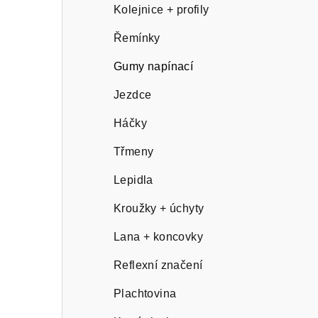
n
Kolejnice + profily
n
Řemínky
í
Gumy napínací
p
Jezdce
a
Háčky
n
Třmeny
e
Lepidla
l
Kroužky + úchyty
Lana + koncovky
Reflexní značení
Plachtovina