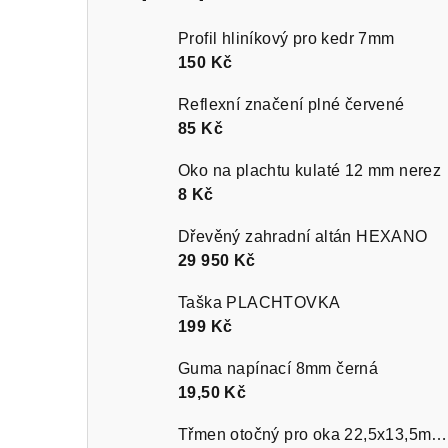
Profil hliníkový pro kedr 7mm
150 Kč
Reflexní značení plné červené
85 Kč
Oko na plachtu kulaté 12 mm nerez
8 Kč
Dřevěný zahradní altán HEXANO
29 950 Kč
Taška PLACHTOVKA
199 Kč
Guma napínací 8mm černá
19,50 Kč
Třmen otočný pro oka 22,5x13,5mm nikl