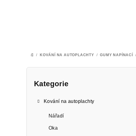
Přejít
na
obsah
/
KOVÁNÍ NA AUTOPLACHTY
/
GUMY NAPÍNACÍ
DOMŮ
P
o
Kategorie
Přeskočit
kategorie
s
Kování na autoplachty
t
r
Nářadí
a
Oka