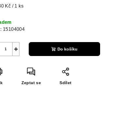
ná
30 Kč / 1 ks
a:
ladem
:
15104004
+
Do košíku
sk
Zeptat se
Sdílet