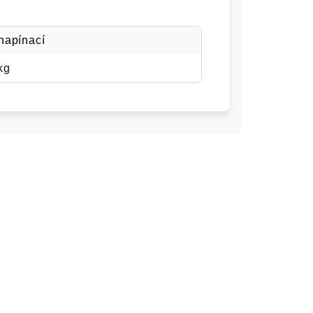
napínací
kg