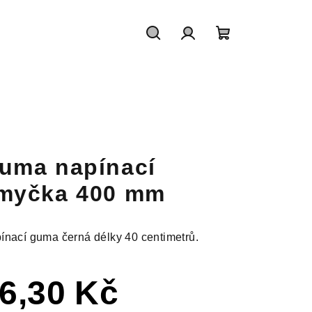
Hledat
Přihlášení
Nákupní
košík
uma napínací
myčka 400 mm
ínací guma černá délky 40 centimetrů.
6,30 Kč