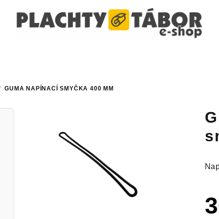
/
GUMA NAPÍNACÍ SMYČKA 400 MM
G
s
Nap
3