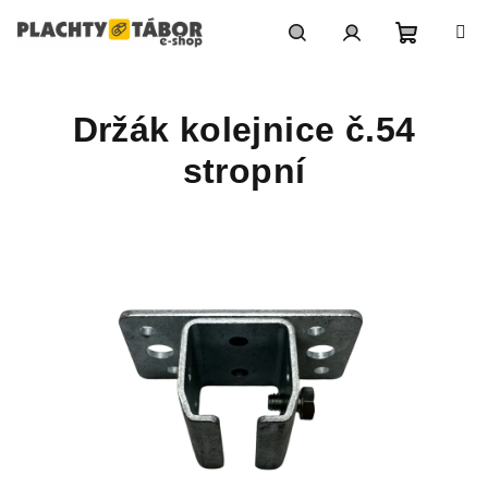
Přejít
na
obsah
Nákupn
Hledat
Přihlášení
Držák kolejnice č.54
košík
stropní