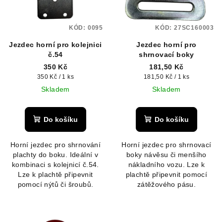
KÓD:
0095
KÓD:
27SC160003
Jezdec horní pro kolejnici
Jezdec horní pro
č.54
shrnovací boky
350 Kč
181,50 Kč
Měrná
Měrná
350 Kč / 1 ks
181,50 Kč / 1 ks
cena:
cena:
Skladem
Skladem
Do košíku
Do košíku
Horní jezdec pro shrnování
Horní jezdec pro shrnovací
plachty do boku. Ideální v
boky návěsu či menšího
kombinaci s kolejnicí č.54.
nákladního vozu. Lze k
Lze k plachtě připevnit
plachtě připevnit pomocí
pomocí nýtů či šroubů.
zátěžového pásu.