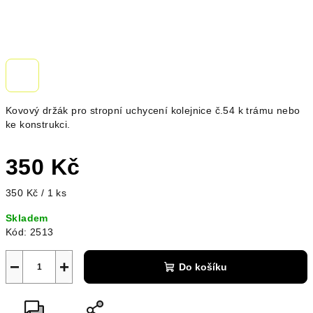
Kovový držák pro stropní uchycení kolejnice č.54 k trámu nebo
ke konstrukci.
350 Kč
Měrná
350 Kč / 1 ks
cena:
Skladem
Kód:
2513
−
+
Do košíku